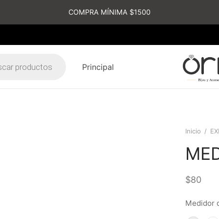
COMPRA MÍNIMA $1500
Principal
s
Inicio
/
EX
MED
$
80
Medidor 