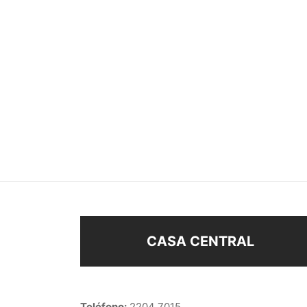
SOBRE EXHIBIDOR
EXHI
$
550
$
390
Seleccionar opciones
Añad
CASA CENTRAL
Teléfono:
2204 7015