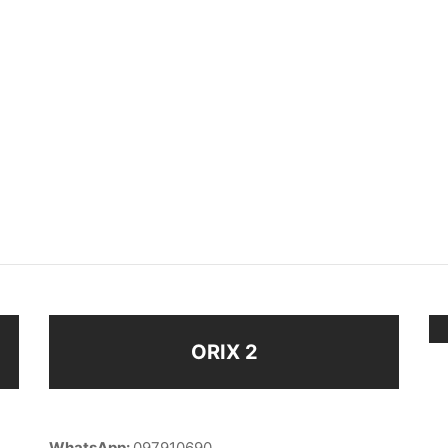
BIDOR OREJA
SOBRE EXHIBIDOR
$
680
ir al carrito
Seleccionar opciones
ORIX 2
WhatsApp:
097910690