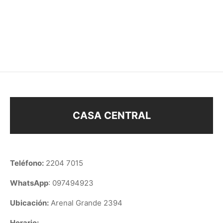
LLAVERO PIEDRAS
LLAVERO DESTAPADOR
LISO
$
108
$
48
CASA CENTRAL
Teléfono:
2204 7015
WhatsApp
: 097494923
Ubicación:
Arenal Grande 2394
Horario: