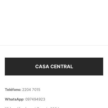
SOBRE EXHIBIDOR
OREJA SILICONA
$
780
$
290
CASA CENTRAL
Teléfono:
2204 7015
WhatsApp
: 097494923