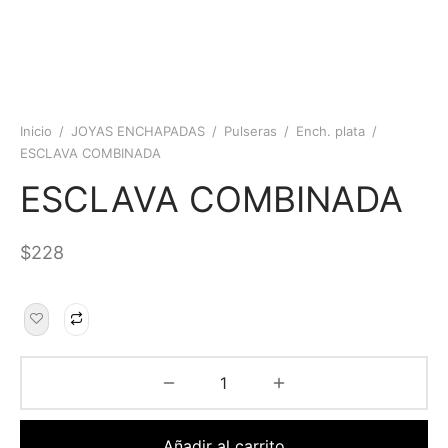
Inicio
/
JOYAS ENCHAPADAS
/
Pulseras
/
Ench. plata
/
ESCLAVA COMBINADA
ESCLAVA COMBINADA
$
228
Añadir al carrito