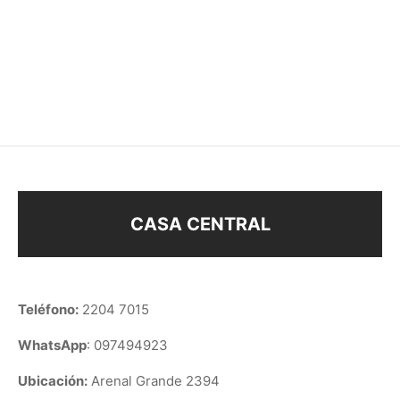
LLAVERO PARA
COLLAR PAREJA
COMPARTIR
$
88
$
98
CASA CENTRAL
Teléfono:
2204 7015
WhatsApp
: 097494923
Ubicación:
Arenal Grande 2394