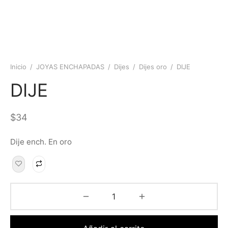
Inicio
/
JOYAS ENCHAPADAS
/
Dijes
/
Dijes oro
/
DIJE
DIJE
$
34
Dije ench. En oro