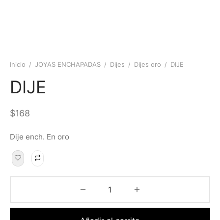
Inicio
/
JOYAS ENCHAPADAS
/
Dijes
/
Dijes oro
/
DIJE
DIJE
$
168
Dije ench. En oro