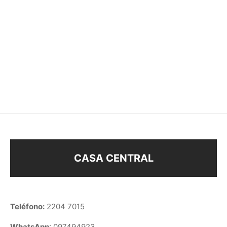
DIJE
PERCHA PARA 2 NENES
$
168
$
31
CASA CENTRAL
Teléfono:
2204 7015
WhatsApp
: 097494923