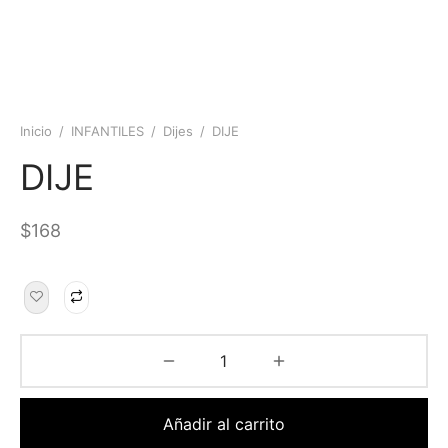
Inicio
/
INFANTILES
/
Dijes
/
DIJE
DIJE
$
168
Añadir al carrito