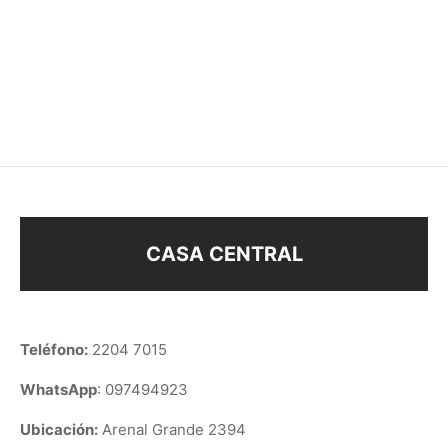
COLLAR
LLAVERO MARGARITA
$
108
$
118
CASA CENTRAL
Teléfono:
2204 7015
WhatsApp
: 097494923
Ubicación:
Arenal Grande 2394