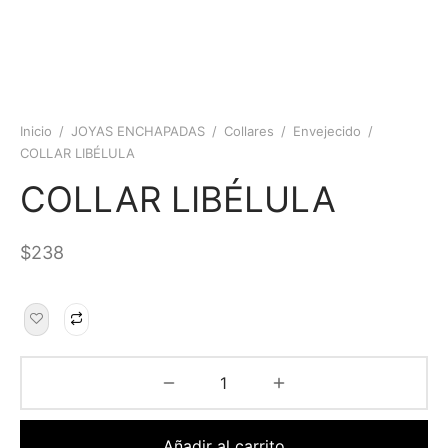
Inicio
/
JOYAS ENCHAPADAS
/
Collares
/
Envejecido
/
COLLAR LIBÉLULA
COLLAR LIBÉLULA
$
238
Añadir al carrito