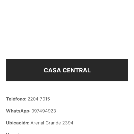
COLLAR ABEJA
COLLAR SAN BENITO
$
288
$
268
CASA CENTRAL
Teléfono:
2204 7015
WhatsApp
: 097494923
Ubicación:
Arenal Grande 2394