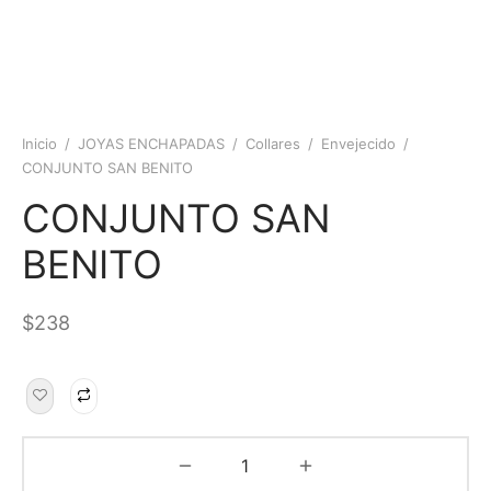
Inicio
/
JOYAS ENCHAPADAS
/
Collares
/
Envejecido
/
CONJUNTO SAN BENITO
CONJUNTO SAN
BENITO
$
238