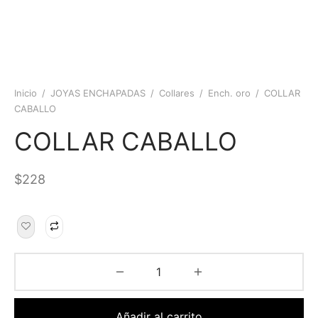
Inicio
/
JOYAS ENCHAPADAS
/
Collares
/
Ench. oro
/
COLLAR
CABALLO
COLLAR CABALLO
$
228
Añadir al carrito