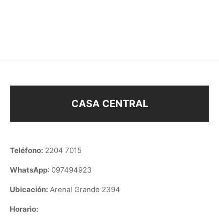
COLLAR PERLA M
COLLAR PIECITOS
$
188
$
188
CASA CENTRAL
Teléfono:
2204 7015
WhatsApp
: 097494923
Ubicación:
Arenal Grande 2394
Horario: