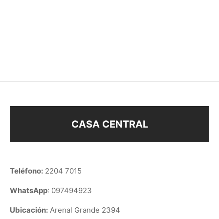
COLLAR MAMÁ
COLLAR MANO DE
FATIMA
$
228
$
198
$
248
CASA CENTRAL
Teléfono:
2204 7015
WhatsApp
: 097494923
Ubicación:
Arenal Grande 2394