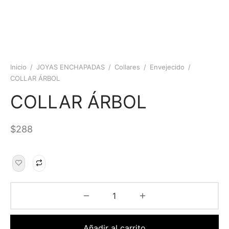
Inicio
/
JOYAS ENCHAPADAS
/
Collares
/
Envejecido
/
COLLAR ÁRBOL
COLLAR ÁRBOL
$
288
Añadir al carrito