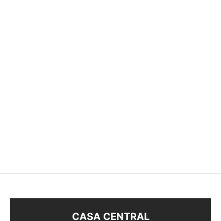
CARAVANAS ABEJITA
CARAVANA MARIPOSA
$
118
$
68
CASA CENTRAL