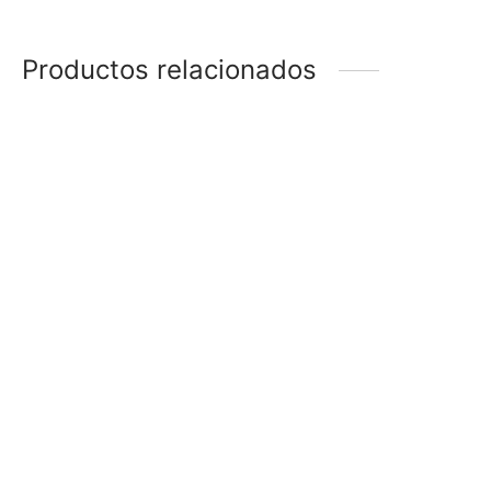
Productos relacionados
-
18
%
CARAVANAS INFANTILES
CARAVANAS MARIPOSA
$
83
$
68
$
128