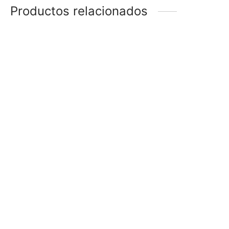
Productos relacionados
AROS
CARAVANAS STRASS
$
48
$
178