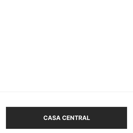
CARAVANAS STRASS
EAR CUFF
$
128
$
38
CASA CENTRAL