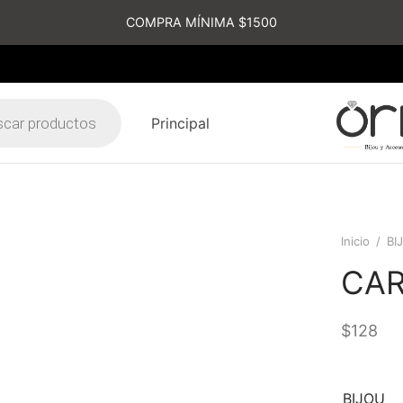
COMPRA MÍNIMA $1500
Principal
s
Inicio
/
BI
CA
$
128
BIJOU