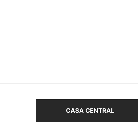
AROS CON STRASS
SET X
$
118
$
38
Seleccionar opciones
Añad
CASA CENTRAL