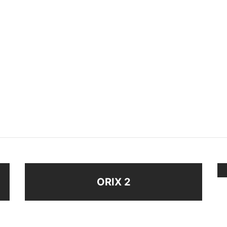
12 BRILLOS
EAR CUFF
$
48
ir al carrito
Añadir al carrito
ORIX 2