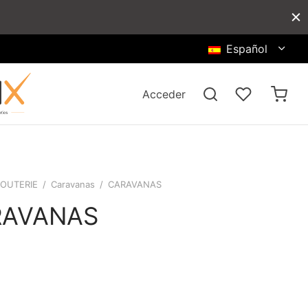
Español
Acceder
JOUTERIE
/
Caravanas
/
CARAVANAS
RAVANAS