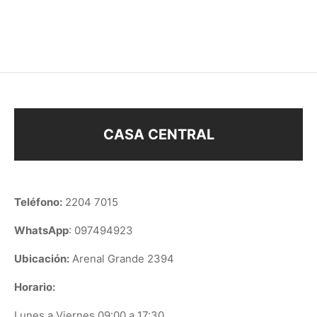
$
128
$
68
CASA CENTRAL
Teléfono:
2204 7015
WhatsApp
: 097494923
Ubicación:
Arenal Grande 2394
Horario:
Lunes a Viernes 09:00 a 17:30