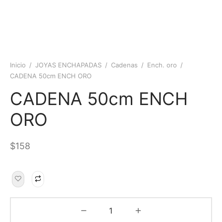
Inicio
/
JOYAS ENCHAPADAS
/
Cadenas
/
Ench. oro
/
CADENA 50cm ENCH ORO
CADENA 50cm ENCH
ORO
$
158