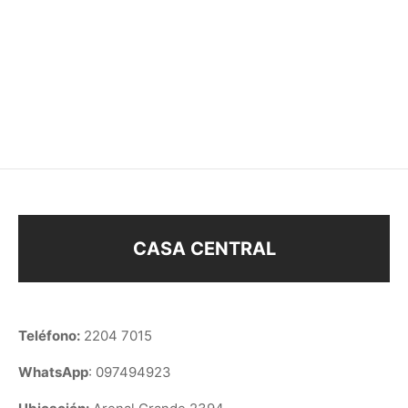
CADENA 40cm
CADENA 60cm
SINGAPUR ENCH. ORO
VENECIANA ENCH.ORO
$
98
$
118
CASA CENTRAL
Teléfono:
2204 7015
WhatsApp
: 097494923