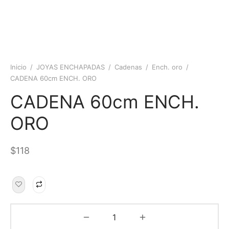
Inicio
/
JOYAS ENCHAPADAS
/
Cadenas
/
Ench. oro
/
CADENA 60cm ENCH. ORO
CADENA 60cm ENCH.
ORO
$
118