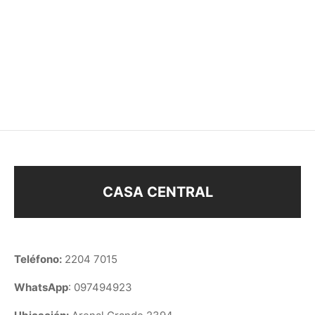
CADENA 40cm ENCH.
CADENA 60cm CARTIER
ORO
ENCH. ORO
$
68
$
148
CASA CENTRAL
Teléfono:
2204 7015
WhatsApp
: 097494923