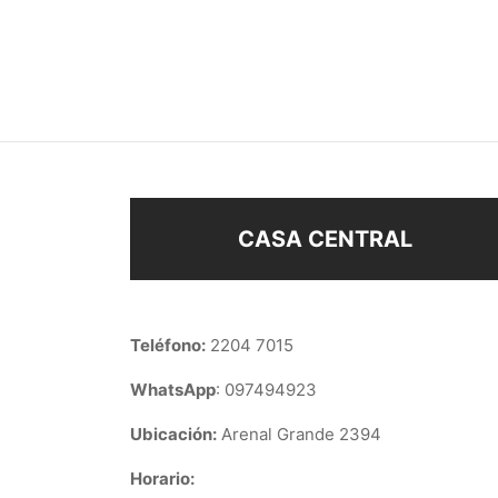
ENCH
$
168
$
118
Añadir al carrito
Añad
CASA CENTRAL
Teléfono:
2204 7015
WhatsApp
: 097494923
Ubicación:
Arenal Grande 2394
Horario: