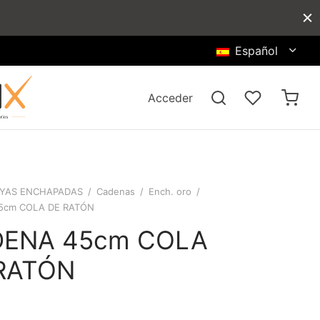
Español
Acceder
YAS ENCHAPADAS
/
Cadenas
/
Ench. oro
/
5cm COLA DE RATÓN
ENA 45cm COLA
RATÓN