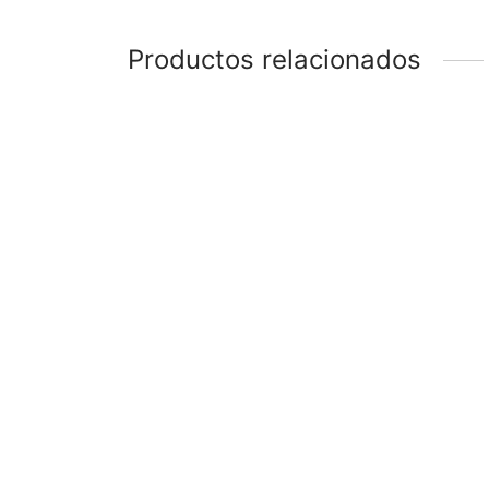
Productos relacionados
CADENA 60cm ENCH. ORO
CADE