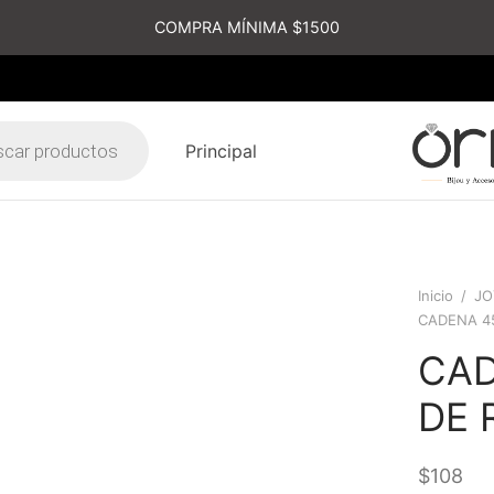
COMPRA MÍNIMA $1500
Principal
s
Inicio
/
JO
CADENA 4
CAD
DE 
$
108