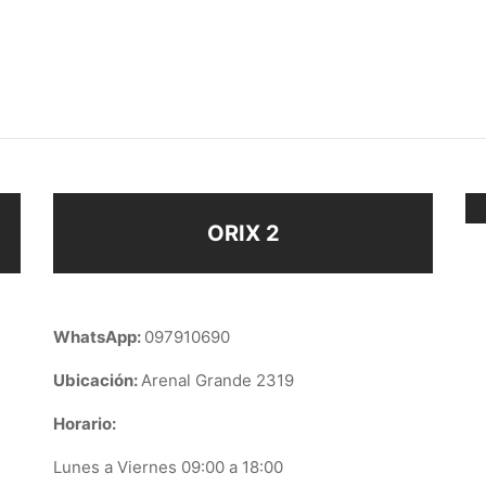
.ORO
ORO
$
148
ir al carrito
Leer más
ORIX 2
WhatsApp:
097910690
Ubicación:
Arenal Grande 2319
Horario:
Lunes a Viernes 09:00 a 18:00