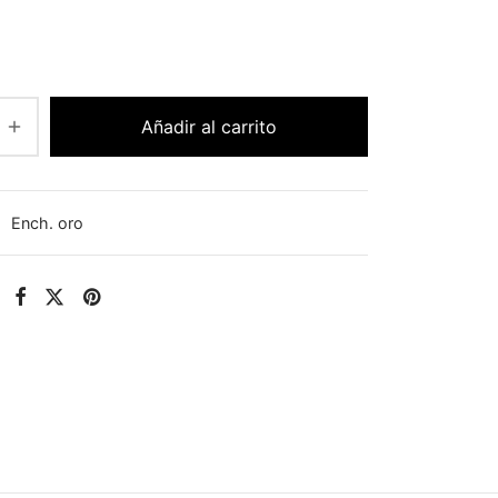
Añadir al carrito
:
Ench. oro