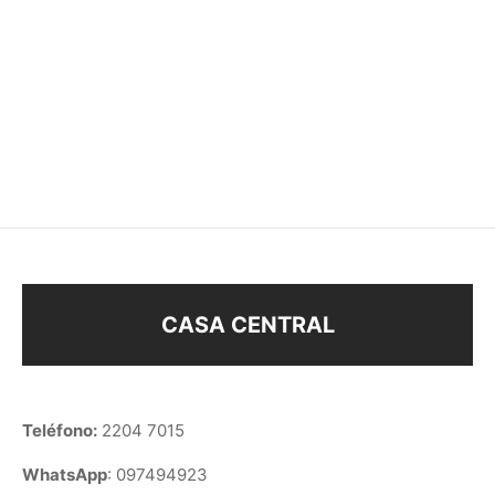
CADENA 60cm ENCH.
CADENA 50cm ENCH.
ORO
ORO
$
168
$
168
CASA CENTRAL
Teléfono:
2204 7015
WhatsApp
: 097494923