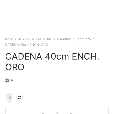
Inicio
/
JOYAS ENCHAPADAS
/
Cadenas
/
Ench. oro
/
CADENA 40cm ENCH. ORO
CADENA 40cm ENCH.
ORO
$
68