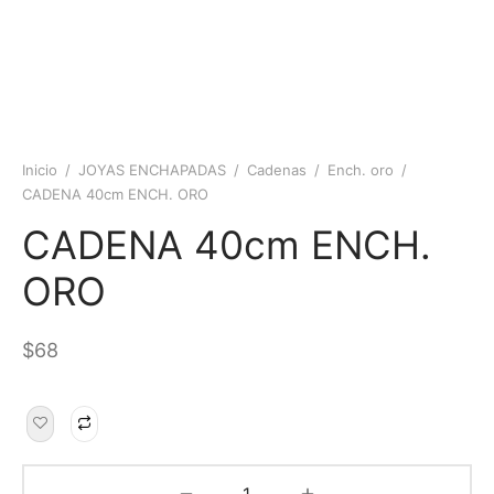
Inicio
/
JOYAS ENCHAPADAS
/
Cadenas
/
Ench. oro
/
CADENA 40cm ENCH. ORO
CADENA 40cm ENCH.
ORO
$
68