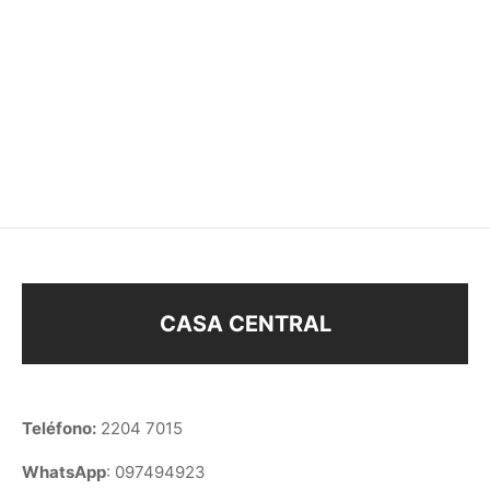
CADENA 60cm ENCH.
CADENA 40cm ENCH.
ORO
ORO
$
158
$
68
CASA CENTRAL
Teléfono:
2204 7015
WhatsApp
: 097494923