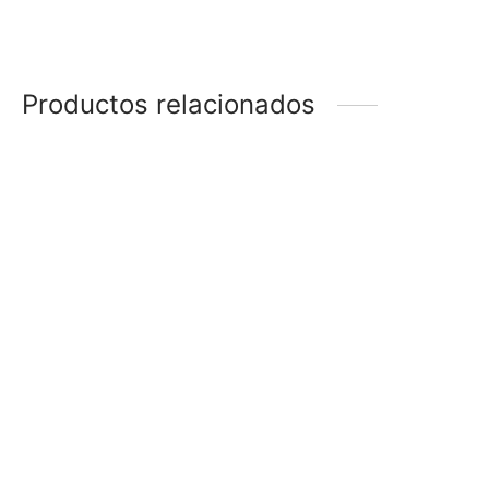
Productos relacionados
BOLSA ESTAMPADA
BOLSA METALIZADA
CON ADHESIVO