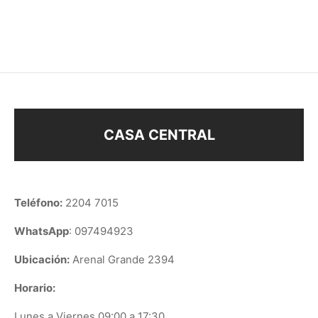
$
30
$
330
$
68
CASA CENTRAL
Teléfono:
2204 7015
WhatsApp
: 097494923
Ubicación:
Arenal Grande 2394
Horario:
Lunes a Viernes 09:00 a 17:30