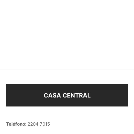
BOLSA
BOLSA TERCIOPELO
–
–
$
21
$
230
$
12
$
540
CASA CENTRAL
Teléfono:
2204 7015