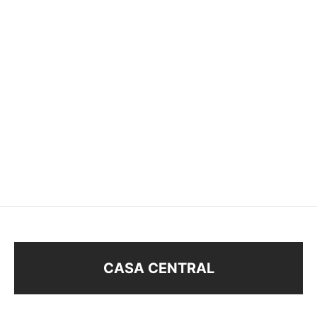
MEDIO ARO
AROS
$
158
$
178
CASA CENTRAL