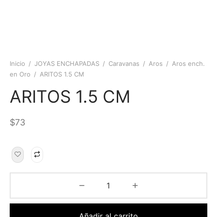
Inicio
/
JOYAS ENCHAPADAS
/
Caravanas
/
Aros
/
Aros ench.
en Oro
/
ARITOS 1.5 CM
ARITOS 1.5 CM
$
73
Añadir al carrito