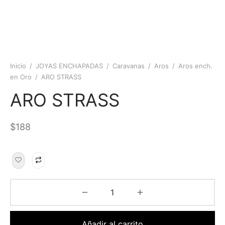
Inicio
/
JOYAS ENCHAPADAS
/
Caravanas
/
Aros
/
Aros ench.
en Oro
/
ARO STRASS
ARO STRASS
$
188
Añadir al carrito