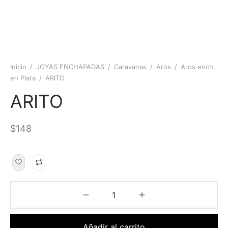
Inicio
/
JOYAS ENCHAPADAS
/
Caravanas
/
Aros
/
Aros ench.
en Plata
/
ARITO
ARITO
$
148
Añadir al carrito