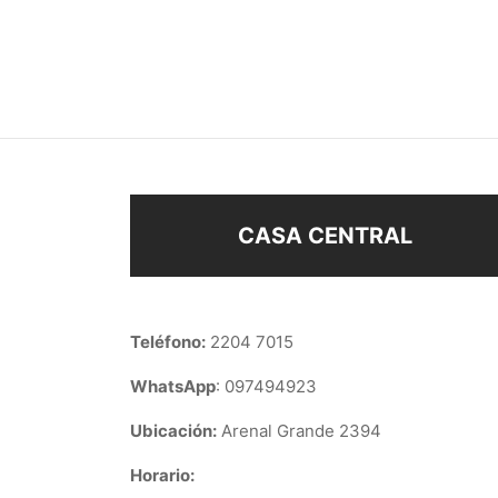
ARITO CUBANITO 8 mm
ARIT
$
48
$
168
Añadir al carrito
Añad
CASA CENTRAL
Teléfono:
2204 7015
WhatsApp
: 097494923
Ubicación:
Arenal Grande 2394
Horario: