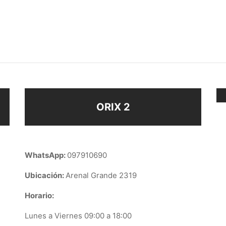
OS ABEJA
AROS
$
138
ir al carrito
Añadir al carrito
ORIX 2
WhatsApp:
097910690
Ubicación:
Arenal Grande 2319
Horario:
Lunes a Viernes 09:00 a 18:00