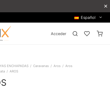
Español
Acceder
YAS ENCHAPADAS
/
Caravanas
/
Aros
/
Aros
lata
/
AROS
OS