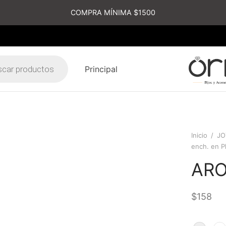
COMPRA MÍNIMA $1500
Principal
s
Inicio
/
JO
ench. en P
AR
$
158