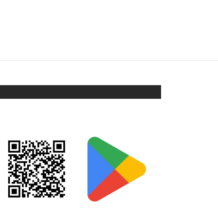
AROS CANDADO
$
148
Añadir al carrito
ORIX EN GOOGLE PLAY