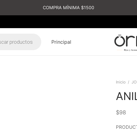
COMPRA MÍNIMA $1500
Principal
s
Inicio
/
JO
ANI
$
98
PRODUCT