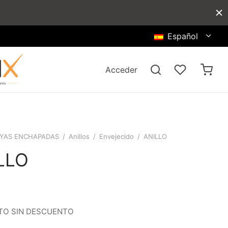
Español
Acceder
YAS ENCHAPADAS
/
Anillos
/
Envejecido
/
ANILLO
LLO
O SIN DESCUENTO