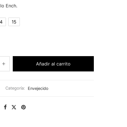
llo Ench.
14
15
Añadir al carrito
Categoría:
Envejecido