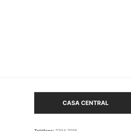
ANILLO
ANIL
$
168
$
158
Seleccionar opciones
Sel
CASA CENTRAL
Teléfono:
2204 7015