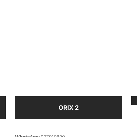
LO
ANILLO
$
148
eccionar opciones
Seleccionar opciones
ORIX 2
WhatsApp:
097910690