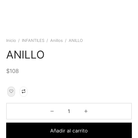
Inicio
/
INFANTILES
/
Anillos
/
ANILLO
ANILLO
$
108
Añadir al carrito