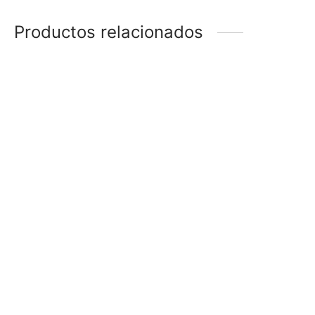
Productos relacionados
ANILLO ESTRELLA
ANILLO INFINITO
$
88
$
68