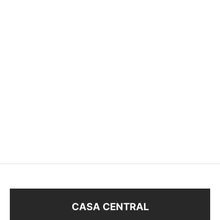
SET OLA
ANILLO
$
148
$
98
CASA CENTRAL