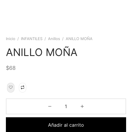
Inicio
/
INFANTILES
/
Anillos
/
ANILLO MOÑA
ANILLO MOÑA
$
68
Añadir al carrito