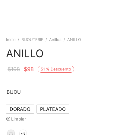
Inicio
/
BIJOUTERIE
/
Anillos
/
ANILLO
ANILLO
$
198
$
98
51
%
Descuento
BIJOU
DORADO
PLATEADO
Limpiar