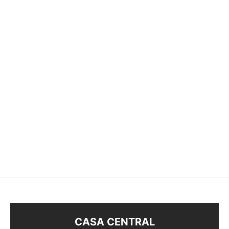
-
51
%
ANILLO
$
198
$
98
CASA CENTRAL