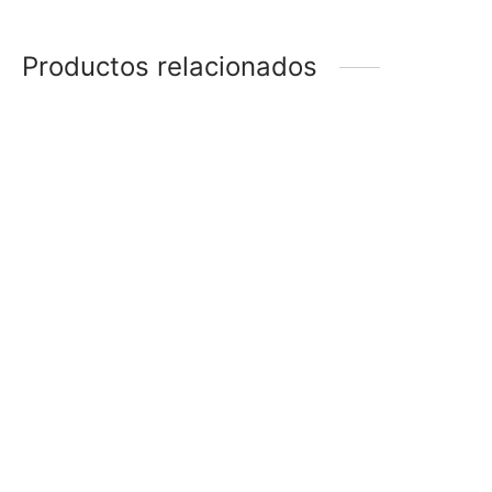
Productos relacionados
-
51
%
-
48
%
ANILLO
ANILLO
$
198
$
98
$
188
$
98