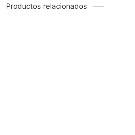
Productos relacionados
-
48
%
-
51
%
ANILLO
ANILLO
$
188
$
98
$
198
$
98
-
51
%