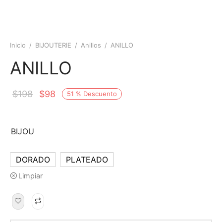
Inicio
/
BIJOUTERIE
/
Anillos
/
ANILLO
ANILLO
$
198
$
98
51
%
Descuento
BIJOU
DORADO
PLATEADO
Limpiar