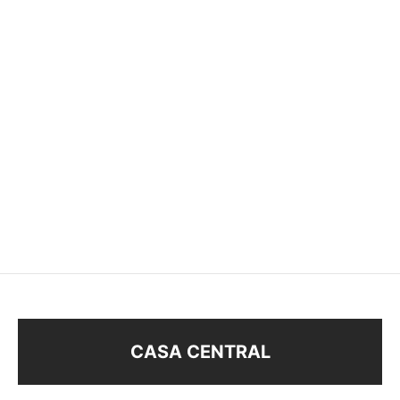
ANILLO
$
198
$
98
CASA CENTRAL