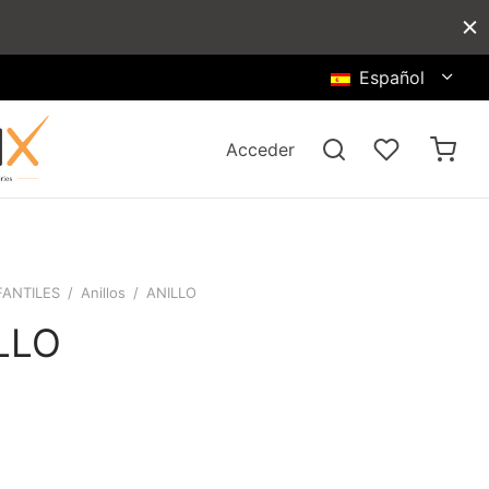
Español
Acceder
FANTILES
/
Anillos
/
ANILLO
LLO