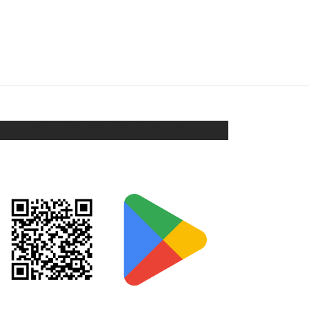
ANILLO
$
68
Añadir al carrito
ORIX EN GOOGLE PLAY