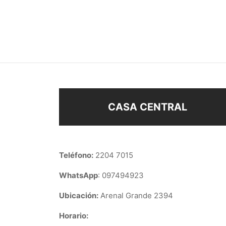
ANILLO FALANGE
ANIL
$
88
$
78
Añadir al carrito
Añad
CASA CENTRAL
Teléfono:
2204 7015
WhatsApp
: 097494923
Ubicación:
Arenal Grande 2394
Horario: