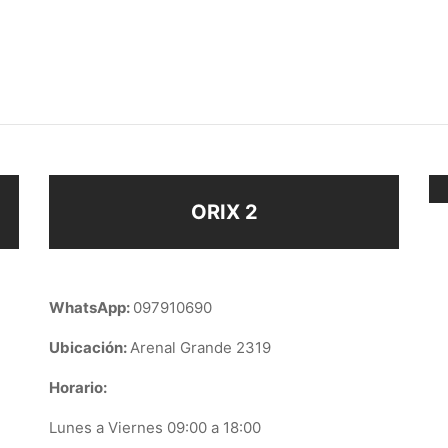
LO
ANILLO
$
98
ir al carrito
Añadir al carrito
ORIX 2
WhatsApp:
097910690
Ubicación:
Arenal Grande 2319
Horario:
Lunes a Viernes 09:00 a 18:00