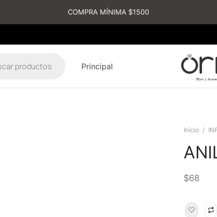
COMPRA MÍNIMA $1500
Principal
s
Inicio
/
IN
ANI
$
68