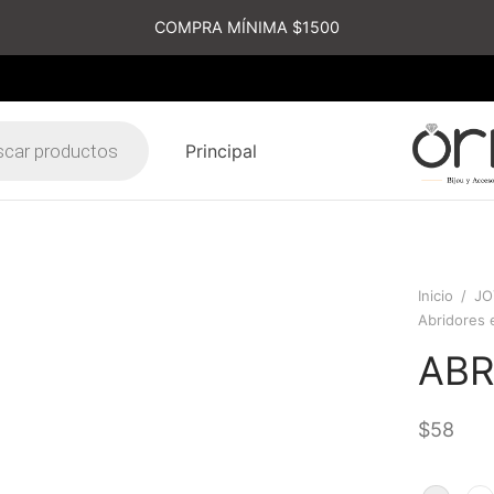
COMPRA MÍNIMA $1500
Principal
s
Inicio
/
JO
Abridores 
ABR
$
58