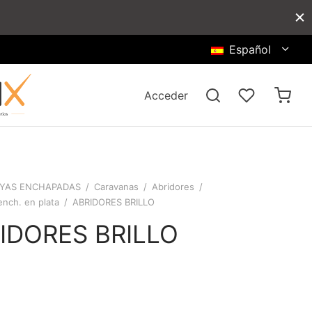
Español
Acceder
YAS ENCHAPADAS
/
Caravanas
/
Abridores
/
ench. en plata
/
ABRIDORES BRILLO
IDORES BRILLO