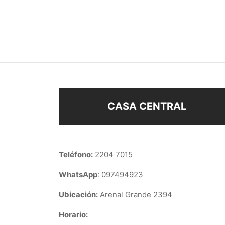
ABRIDORES CORAZON
ABRI
$
58
$
68
Añadir al carrito
Añad
CASA CENTRAL
Teléfono:
2204 7015
WhatsApp
: 097494923
Ubicación:
Arenal Grande 2394
Horario: