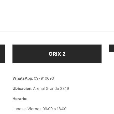
DORES SAN ANTONIO
ABRIDORES ESTRELLA
$
63
ir al carrito
Seleccionar opciones
ORIX 2
WhatsApp:
097910690
Ubicación:
Arenal Grande 2319
Horario:
Lunes a Viernes 09:00 a 18:00