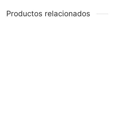
Productos relacionados
ABRIDORES CORAZÓN
ABRIDORES CORAZÓN
$
58
$
68