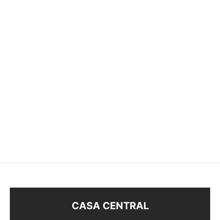
ABRIDORES FLOR
ABRIDORES
$
63
$
58
CASA CENTRAL