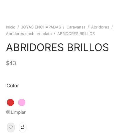
Inicio
/
JOYAS ENCHAPADAS
/
Caravanas
/
Abridores
/
Abridores ench. en plata
/
ABRIDORES BRILLOS
ABRIDORES BRILLOS
$
43
Color
Limpiar