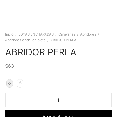
Inicio
/
JOYAS ENCHAPADAS
/
Caravanas
/
Abridores
/
Abridores ench. en plata
/
ABRIDOR PERLA
ABRIDOR PERLA
$
63
Añadir al carrito