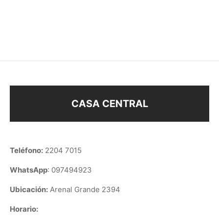
ABRIDORES CORAZON
ABRIDORES
$
58
$
68
CASA CENTRAL
Teléfono:
2204 7015
WhatsApp
: 097494923
Ubicación:
Arenal Grande 2394
Horario: