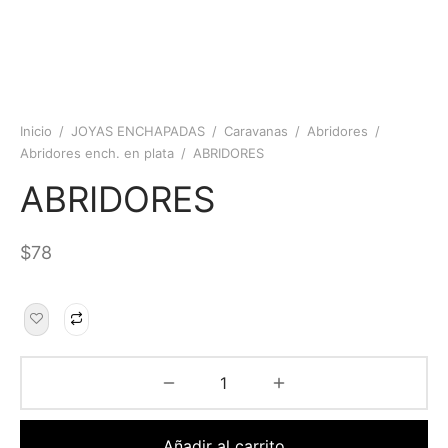
Inicio
/
JOYAS ENCHAPADAS
/
Caravanas
/
Abridores
/
Abridores ench. en plata
/
ABRIDORES
ABRIDORES
$
78
Añadir al carrito