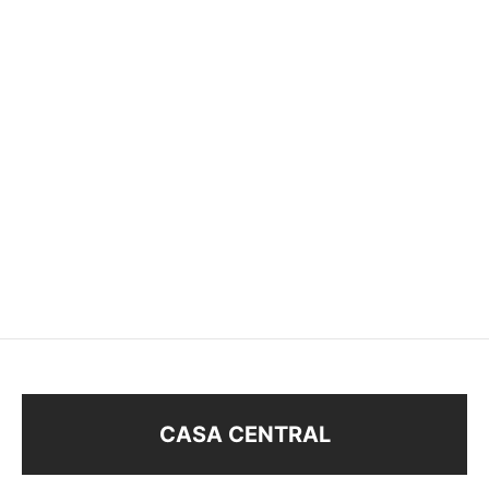
ABRIDORES LUNA CON
ABRIDORES CORAZÓN
BRILLO
$
68
$
63
CASA CENTRAL