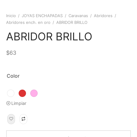
Inicio
/
JOYAS ENCHAPADAS
/
Caravanas
/
Abridores
/
Abridores ench. en oro
/
ABRIDOR BRILLO
ABRIDOR BRILLO
$
63
Color
Limpiar