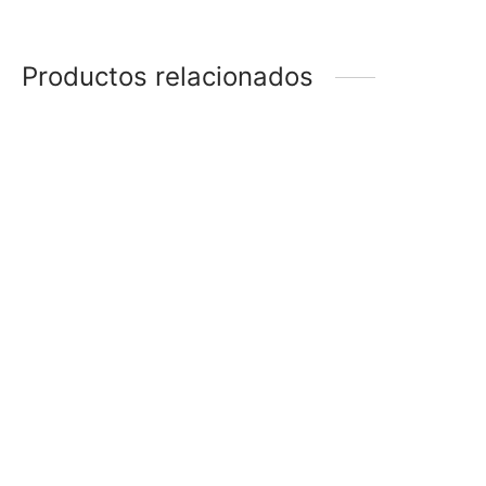
Productos relacionados
ABRIDORES FLOR
ABRIDORES BRILLO
–
$
78
$
53
$
58