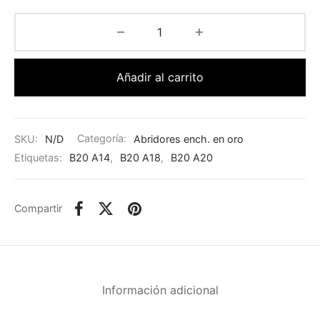
Añadir al carrito
SKU:
N/D
Categoría:
Abridores ench. en oro
Etiquetas:
B20 A14
,
B20 A18
,
B20 A20
Compartir
Información adicional