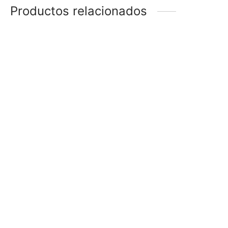
Productos relacionados
EXHIBIDOR PARA
EXHIBIDOR PARA
CARAVANAS
CARAVANAS
$
430
$
380