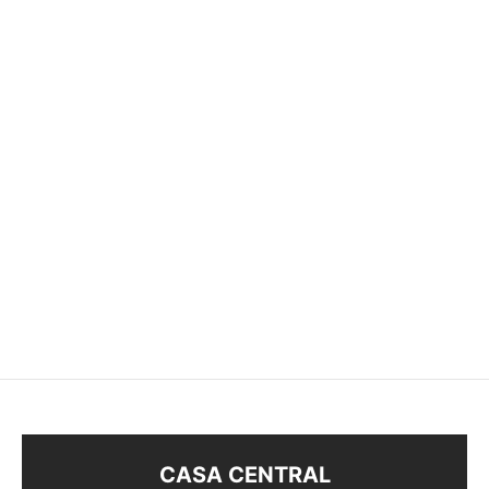
SOBRE PARA ANILLOS
EXHIBIDOR PARA
CARAVANAS
$
390
$
240
CASA CENTRAL