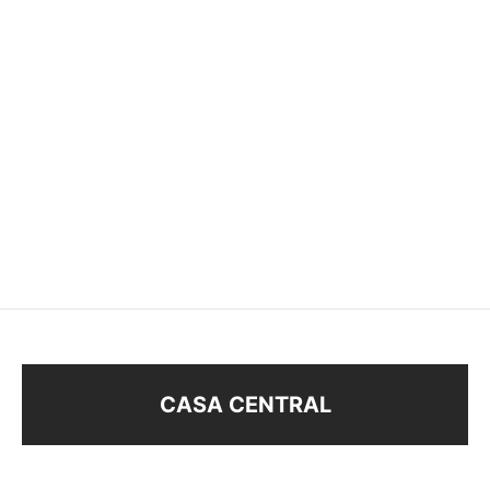
SET X3 BOLA DE FUEGO
TREPADOR OJO TURCO
$
68
$
48
$
68
CASA CENTRAL