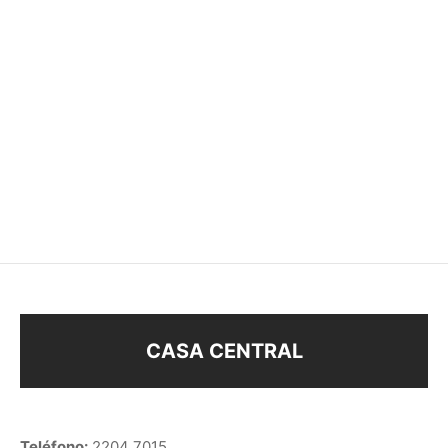
TREPADOR OJO TURCO
SET CARAVANAS
$
68
$
48
$
48
CASA CENTRAL
Teléfono:
2204 7015