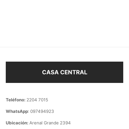
SET DE MINIATURAS
CARAVANA OJO TURCO
BOE33320
$
48
$
30
$
48
CASA CENTRAL
Teléfono:
2204 7015
WhatsApp
: 097494923
Ubicación:
Arenal Grande 2394