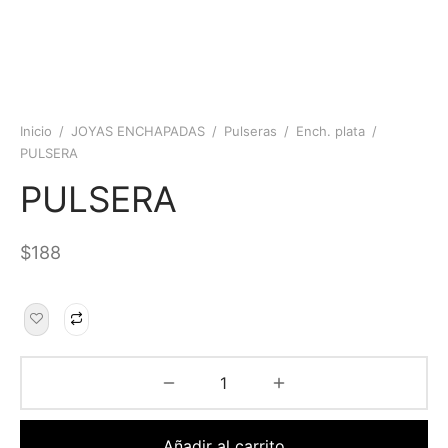
Inicio
/
JOYAS ENCHAPADAS
/
Pulseras
/
Ench. plata
/
PULSERA
PULSERA
$
188
Añadir al carrito