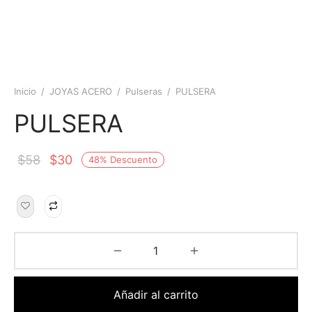
Inicio
/
JOYAS ACERO
/
Pulseras
/
PULSERA
PULSERA
$
58
$
30
48
%
Descuento
Añadir al carrito