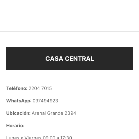
$
98
$
118
CASA CENTRAL
Teléfono:
2204 7015
WhatsApp
: 097494923
Ubicación:
Arenal Grande 2394
Horario:
Lunes a Viernes 09:00 a 17:30